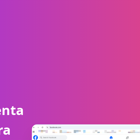
enta
ra