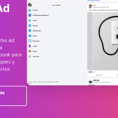
Ad
rbo Ad
ra
ebook para
ppers y
uctos
 de