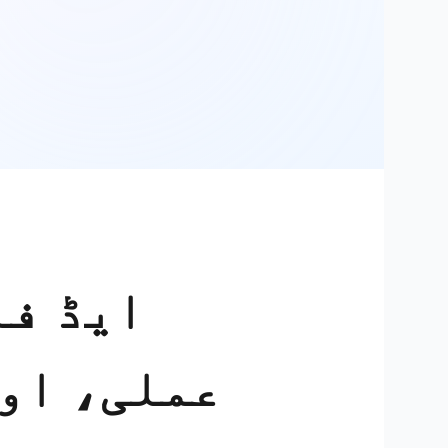
ایڈ فا
عملی، او