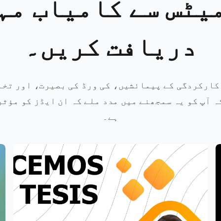
یٹس سے کامیاب مہ
دریافت کریں۔
کارکردگی کے پیمائشیں، کی ورڈ کی بصیرت، اور تخ
ہ آپ کو یہ سمجھنے میں مدد ملے کہ ان ایڈز کو مؤثر
ہے۔