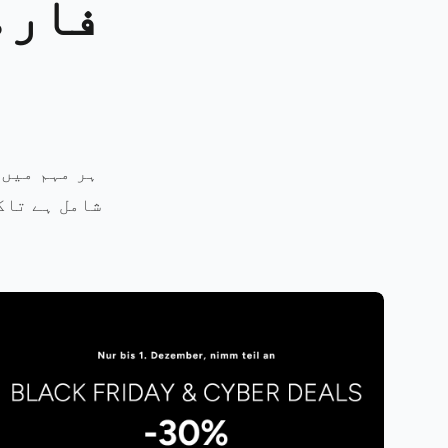
فارم
ہر مہم میں 
شامل ہے تاک