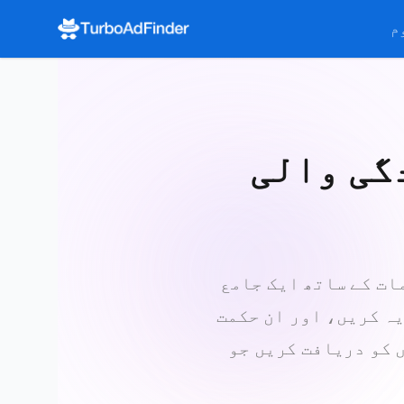
م
Google A مہمات
Google ads libra تک رسائی حاصل کریں۔ دیکھیں کہ
یہ کریں، اور ان حکمت
ں جو Google کے اشتہاری نیٹ ورک میں کلکس اور کنورژن پیدا کرتی