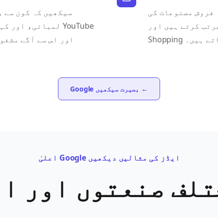
 فروش مصنوعات کی
سیکھیں کہ کون سے 
 کرتے ہیں اور Google
لمبائی، اور کہانی 
 بناتے ہیں۔
اور اس سے آگے مشغو
Google بصیرت سیکھیں ←
اعلیٰ Google ایڈز کی مثالیں دیکھیں
تلف صنعتوں اور ای