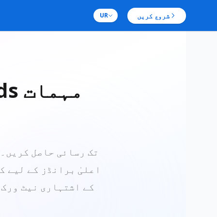
شروع کریں
UR
اعلیٰ برانڈز کے لیے ک