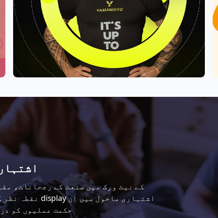
رجحان ساز gle
نقطہ نظر کی نگر
حکمت عملیوں کو در