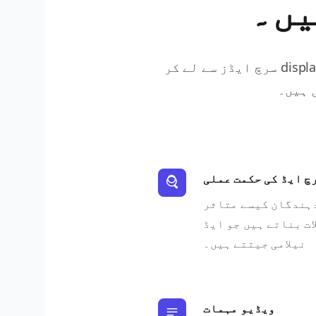
یں۔
سرچ ایڈز سے لے کر display نیٹ ورکس تک، Google کے اشتہاری ماحولیاتی نظام کو سمجھنا آپ کو مہمات
 ہیں۔
چ ایڈ کی حکمت عملی
دہندگان کیسے متاثر
ت بناتے ہیں جو ایڈ
نیلامی جیتتے ہیں۔
ویڈیو مہمات