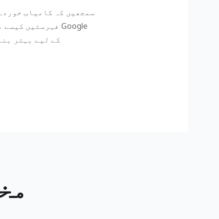
سمجھیں کہ کامیاب خوردہ
فہرستیں کیسے مرتب
Shopping کے لیے بہتر
مخ