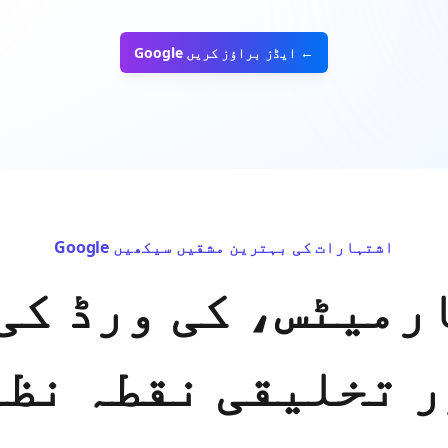
Google ایڈز براؤز کریں ←
Google اشتہارات کی بہترین مشقیں سیکھیں
رمیٹس، کی ورڈ کی
ر تخلیقی نقطہ نظر