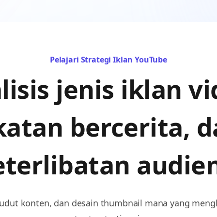
Pelajari Strategi Iklan YouTube
isis jenis iklan v
atan bercerita, d
eterlibatan audien
sudut konten, dan desain thumbnail mana yang mengh