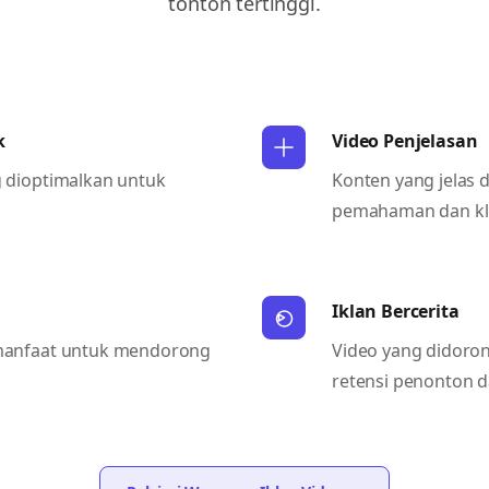
tonton tertinggi.
k
Video Penjelasan
g dioptimalkan untuk
Konten yang jelas
pemahaman dan kli
Iklan Bercerita
 manfaat untuk mendorong
Video yang didoro
retensi penonton d