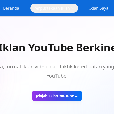
Beranda
Perpustakaan Iklan
Iklan Saya
klan YouTube Berkine
ta, format iklan video, dan taktik keterlibatan ya
YouTube.
Jelajahi Iklan YouTube →