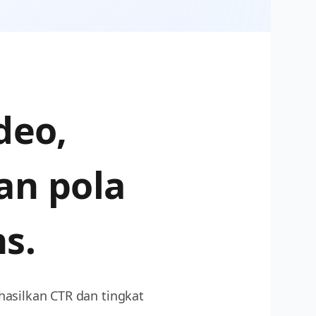
ideo,
an pola
s.
asilkan CTR dan tingkat