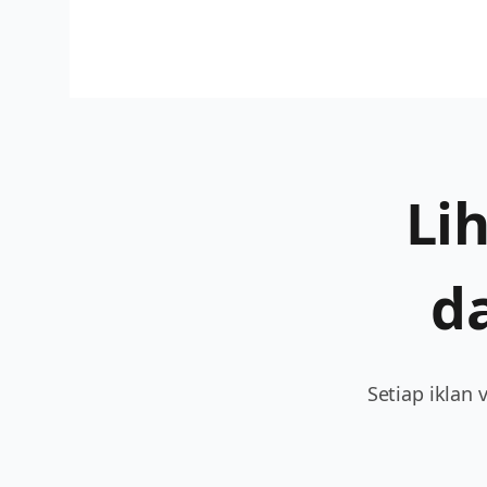
Li
d
Setiap iklan 