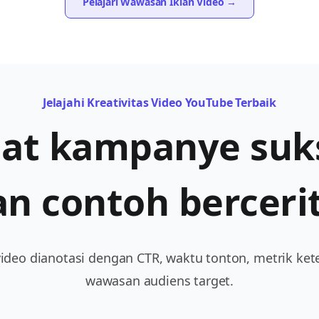
Pelajari Wawasan Iklan Video →
Jelajahi Kreativitas Video YouTube Terbaik
hat kampanye suk
an contoh bercerit
video dianotasi dengan CTR, waktu tonton, metrik ket
wawasan audiens target.